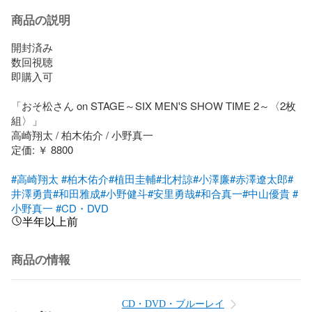
商品の説明
開封済み

数回視聴

即購入可

「おそ松さん on STAGE～SIX MEN'S SHOW TIME 2～〈2枚
組〉」

高崎翔太 / 柏木佑介 / 小野真一

定価: ￥ 8800

#高崎翔太
#柏木佑介
#植田圭輔
#北村諒
#小澤廉
#赤澤遼太郎
#
井澤勇貴
#和田雅成
#小野健斗
#安里勇哉
#和合真一
#中山優貴
#
小野真一
#CD・DVD
半年以上前
商品の情報
CD・DVD・ブルーレイ