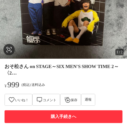
1
/
2
おそ松さん on STAGE～SIX MEN'S SHOW TIME 2～
〈2…
999
(税込) 送料込み
¥
通報
いいね！
コメント
保存
購入手続きへ