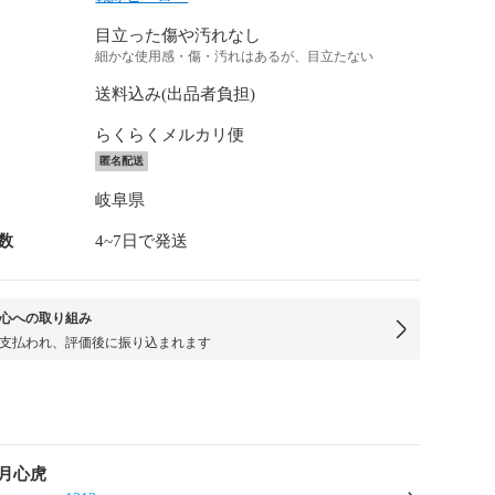
目立った傷や汚れなし
細かな使用感・傷・汚れはあるが、目立たない
送料込み(出品者負担)
らくらくメルカリ便
匿名配送
岐阜県
数
4~7日で発送
心への取り組み
支払われ、評価後に振り込まれます
u月心虎