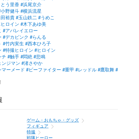
さとう里香
#浜尾京介
#小野健斗
#横浜流星
山田裕貴
#玉山鉄二
#うめこ
隊ヒロイン
#木下あゆ美
こ
#アバレイエロー
ー
#デカピンク
#らんる
ト
#竹内実生
#西本ひろ子
ン
#特撮ヒロイン
#ヒロイン
ンチ
#触手
#悶絶
#悲鳴
ェンジマン
#渚さやか
ンマーメード
#ビーファイター
#重甲
#レッドル
#鷹取舞
#
前
報
ゲーム・おもちゃ・グッズ
フィギュア
特撮
戦隊ヒーロー