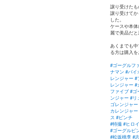
譲り受けたも
譲り受けてか
した。

ケースや本体
麗で美品だと
あくまでも中
る方は購入を
#ゴーグルフ
ナマン
#バイ
レンジャー
#
レンジャー
#
ファイブ
#ゴ
ンジャー
#リ
ゴレンジャー
カレンジャー
ス
#ピンチ
#特撮
#ヒロ
#ゴーグルピ
#松坂桃李
#