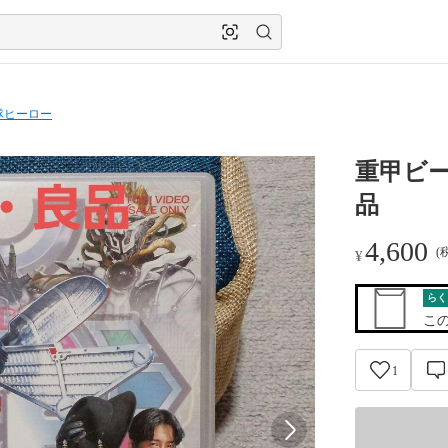
隊ヒーロー
重甲ビー
品
4,600
(
¥
らく
こ
1