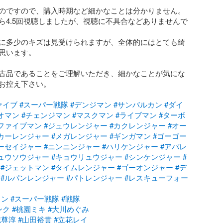
のですので、購入時期など細かなことは分かりません。

ら4.5回視聴しましたが、視聴に不具合などありませんで
に多少のキズは見受けられますが、全体的にはとても綺
思います。

古品であることをご理解いただき、細かなことが気にな
お控え下さい。

ァイブ
#スーパー戦隊
#デンジマン
#サンバルカン
#ダイ
オマン
#チェンジマン
#マスクマン
#ライブマン
#ターボ
ファイブマン
#ジュウレンジャー
#カクレンジャー
#オー
カーレンジャー
#メガレンジャー
#ギンガマン
#ゴーゴー
ーセイジャー
#ニンニンジャー
#ハリケンジャー
#アバレ
ュウソウジャー
#キョウリュウジャー
#シンケンジャー
#
#ジェットマン
#タイムレンジャー
#ゴーオンジャー
#デ
#ルパンレンジャー
#パトレンジャー
#レスキューフォー
イン
#スーパー戦隊
#戦隊
ンク
#桃園ミキ
#大川めぐみ
志尊淳
#山田裕貴
#立花レイ