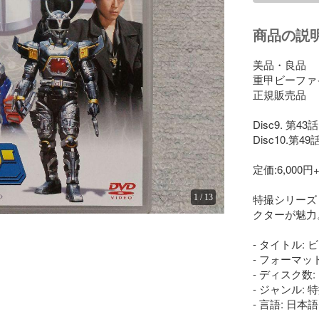
商品の説
美品・良品

重甲ビーファイ
正規販売品

Disc9. 第4
Disc10.第4
定価:6,000円
特撮シリーズ
1
/
13
クターが魅力。
- タイトル: ビ
- フォーマット:
- ディスク数: 1
- ジャンル: 特
- 言語: 日本語
