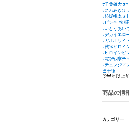
#千葉雄大
#
#にわみきほ
#松坂桃李
#
#ピンチ
#戦
#いとうあい
#デカイエロ
#ガオホワイ
#戦隊ヒロイ
#ヒロインピ
#電撃戦隊チ
#チェンジマ
巴千種
半年以上
商品の情
カテゴリー