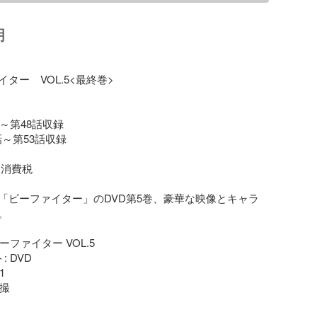
明
ター　VOL.5<最終巻>

3話～第48話収録

9話～第53話収録

+消費税

「ビーファイター」のDVD第5巻、豪華な映像とキャラ


ーファイター VOL.5

 DVD



撮
