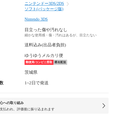
ニンテンドー3DS/2DS
ソフト(パッケージ版)
Nintendo 3DS
目立った傷や汚れなし
細かな使用感・傷・汚れはあるが、目立たない
送料込み(出品者負担)
ゆうゆうメルカリ便
郵便局/コンビニ受取
匿名配送
茨城県
数
1~2日で発送
心への取り組み
支払われ、評価後に振り込まれます