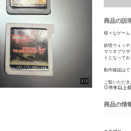
商品の説
様々なゲーム
妖怪ウォッチ
マリオブラザ
トとなってお
動作確認はで
ご覧いただき
1
/
2
半年以上
商品の情