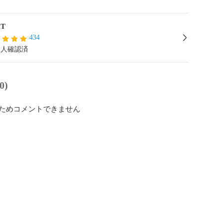
T
434
本人確認済
0)
ためコメントできません