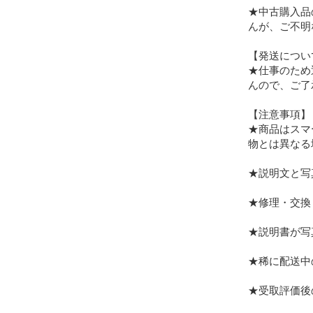
★中古購入品
んが、ご不明
【発送について
★仕事のため
んので、ご了
【注意事項】

★商品はスマ
物とは異なる
★説明文と写
★修理・交換
★説明書が写
★稀に配送中
★受取評価後