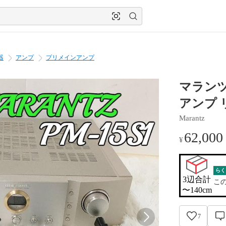
器
アンプ
プリメインアンプ
マランツ 
アンプ 
Marantz
62,000
¥
らく
3辺合計

こ
〜140cm
7