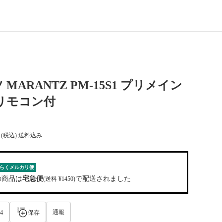
MARANTZ PM-15S1 プリメイン
リモコン付
(税込) 送料込み
らくメルカリ便
の商品は
宅急便
で配送されました
(送料 ¥1450)
通報
4
保存