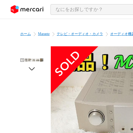
ンツにスキップ
ホーム
Marantz
テレビ・オーディオ・カメラ
オーディオ機