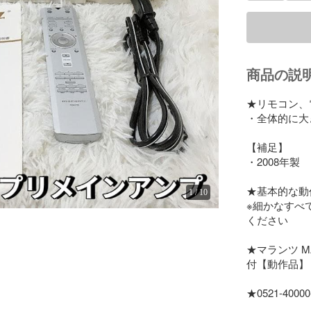
商品の説
★リモコン、
・全体的に大
【補足】

・2008年製

★基本的な動
1
/
10
※細かなすべ
ください

★マランツ M
付【動作品】

★0521-40000