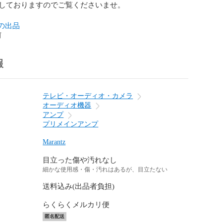
しておりますのでご覧くださいませ。

の出品
前
報
テレビ・オーディオ・カメラ
オーディオ機器
アンプ
プリメインアンプ
Marantz
目立った傷や汚れなし
細かな使用感・傷・汚れはあるが、目立たない
送料込み(出品者負担)
らくらくメルカリ便
匿名配送