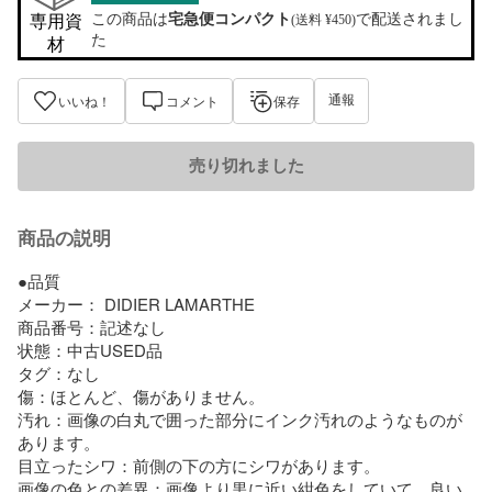
この商品は
宅急便コンパクト
で配送されまし
専用資
(送料 ¥450)
た
材
通報
いいね！
コメント
保存
売り切れました
商品の説明
●品質

メーカー： DIDIER LAMARTHE 

商品番号：記述なし

状態：中古USED品

タグ：なし

傷：ほとんど、傷がありません。

汚れ：画像の白丸で囲った部分にインク汚れのようなものが
あります。

目立ったシワ：前側の下の方にシワがあります。

画像の色との差異：画像より黒に近い紺色をしていて、良い