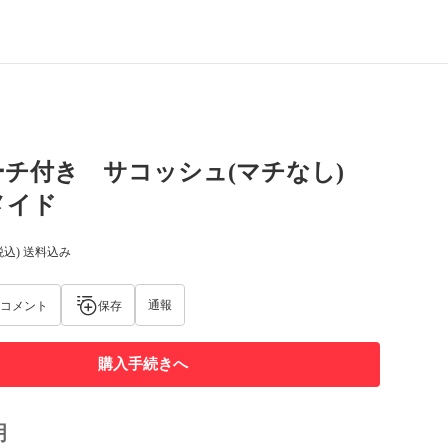
ーチ付き サコッシュ(マチなし)
メイド
税込) 送料込み
通報
コメント
保存
購入手続きへ
明