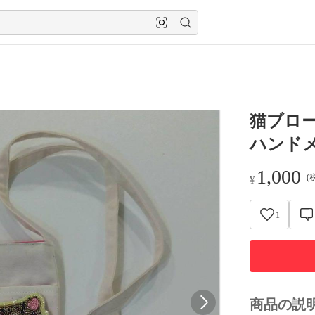
猫ブロ
ハンド
1,000
(
¥
1
商品の説