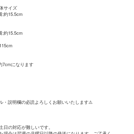
体サイズ

:約15.5cm

:約15.5cm

5cm

:約7cmになります

ール・説明欄の必読よろしくお願いいたします⚠️

土日の対応が難しいです。

た場合は翌週の月曜日以降の発送になります。ご了承く