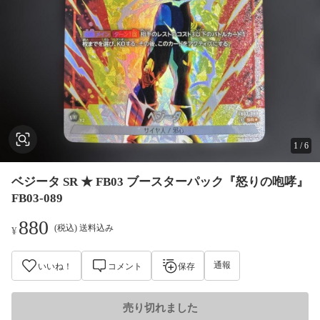
1
/
6
ベジータ SR ★ FB03 ブースターパック『怒りの咆哮』
FB03-089
880
(税込) 送料込み
¥
通報
いいね！
コメント
保存
売り切れました