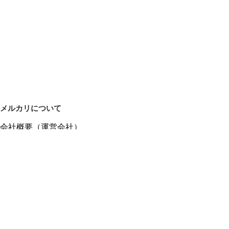
メルカリについて
会社概要（運営会社）
採用情報
プレスリリース
公式ブログ
プレスキット
メルカリUS
メルカリShops
m department（エムデパ）
ヘルプ