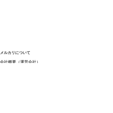
メルカリについて
会社概要（運営会社）
採用情報
プレスリリース
公式ブログ
プレスキット
メルカリUS
メルカリShops
m department（エムデパ）
ヘルプ