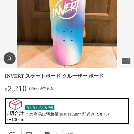
1
/
2
INVERT スケートボード クルーザー ボード
2,210
(税込) 送料込み
¥
らくらくメルカリ便
3辺合計

この商品は
宅急便
で配送されました
(送料 ¥1050)
〜100cm