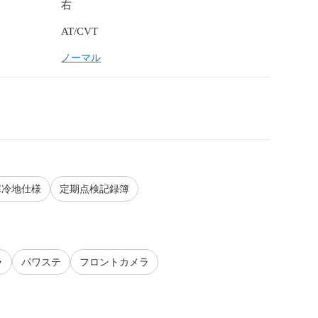
右
AT/CVT
ノーマル
寒冷地仕様
定期点検記録簿
ラ
パワステ
フロントカメラ