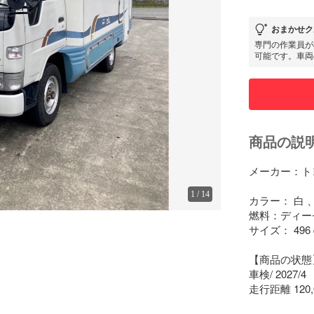
おまかせク
専門の作業員が
可能です。車両
商品の説
メーカー：トヨ
1
/
14
カラー： 白 、
燃料：ディーゼ
サイズ： 496ｃｍ
【商品の状態】
車検/ 2027/4 

走行距離 120,