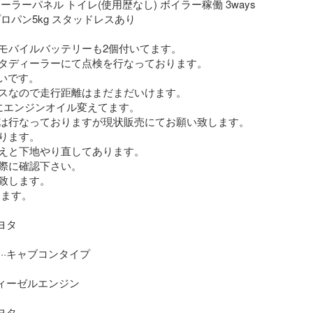
ーラーパネル トイレ(使用歴なし) ボイラー稼働 3ways
ロパン5kg スタッドレスあり

モバイルバッテリーも2個付いてます。

タディーラーにて点検を行なっております。

いです。

スなので走行距離はまだまだいけます。

とにエンジンオイル変えてます。

は行なっておりますが現状販売にてお願い致します。

ります。

えと下地やり直してあります。

際に確認下さい。

致します。

ます。

ヨタ

··キャブコンタイプ

ディーゼルエンジン

ヨタ
