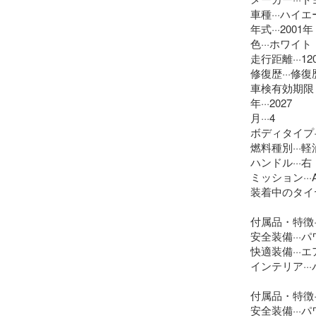
車種···ハイエ
年式···2001年

色···ホワイト

走行距離···120
修復歴···修復
車検有効期限

年···2027

月···4

ボディタイプ·
燃料種別···軽油
ハンドル···右

ミッション···AT
装着中のタイヤ
付属品・特徴··
安全装備···
快適装備···エ
インテリア··
付属品・特徴·
安全装備···