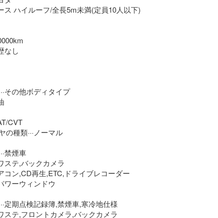
ース ハイルーフ/全長5m未満(定員10人以下)

000km

歴なし

··その他ボディタイプ



/CVT

の種類···ノーマル

·禁煙車

パワステ,バックカメラ

アコン,CD再生,ETC,ドライブレコーダー

·パワーウィンドウ

··定期点検記録簿,禁煙車,寒冷地仕様

パワステ,フロントカメラ,バックカメラ
