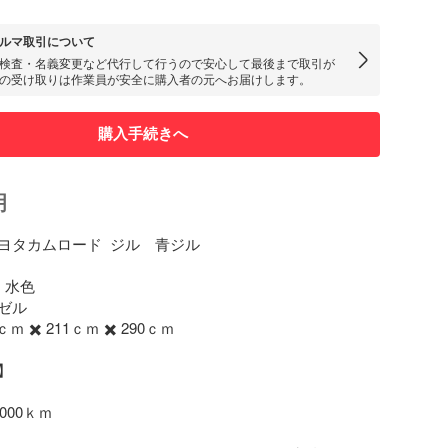
ルマ取引について
検査・名義変更など代行して行うので安心して最後まで取引が
の受け取りは作業員が安全に購入者の元へお届けします。
購入手続きへ
明
タカムロード  ジル　青ジル

水色

ル

 ✖️ 211ｃｍ ✖️ 290ｃｍ 

 

000ｋｍ 
