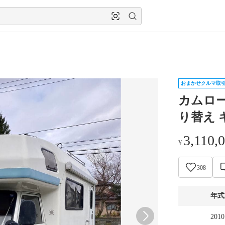
おまかせクルマ取
カムロード
り替え 
3,110,
¥
308
年式
2010