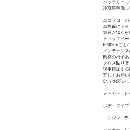
バッテリー ソ
冷蔵庫稼働 プ
エコフローの
車検前にトヨ
燃費7-10くら
トラックベー
5000kmご
メンテナンス
既存の椅子あ
クロス貼り替
現車確認する
宜しくお願い
3Nでお願いし
メーカー···ト
ボディタイプ·
エンジン···
メーカー···ト