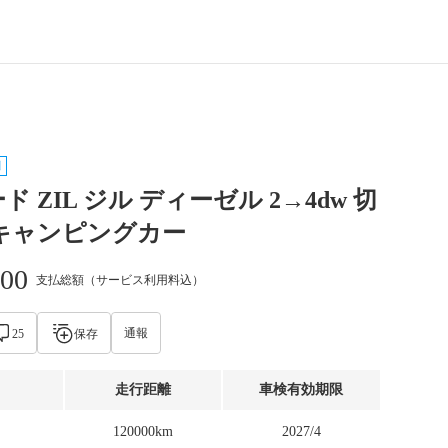
引
 ZIL ジル ディーゼル 2→4dw 切
キャンピングカー
000
支払総額（サービス利用料込）
通報
25
保存
走行距離
車検有効期限
120000km
2027/4