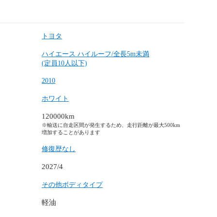
トヨタ
ハイエース ハイルーフ/全長5m未満
(定員10人以下)
2010
ホワイト
120000km
※輸送に自走区間が発生するため、走行距離が最大500km
増加することがあります
修復歴なし
2027/4
その他ボディタイプ
軽油