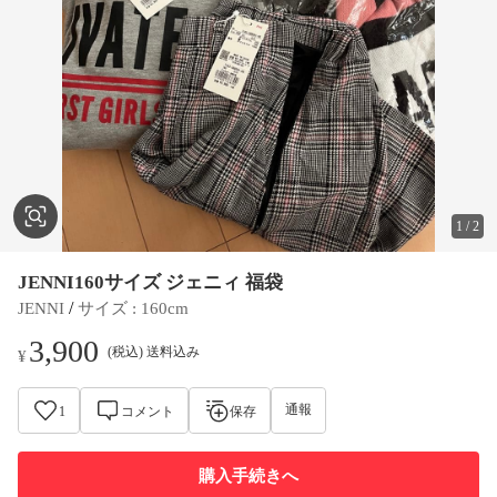
1
/
2
JENNI160サイズ ジェニィ 福袋
 / 
JENNI
サイズ
 : 
160cm
3,900
(税込) 送料込み
¥
通報
1
コメント
保存
購入手続きへ