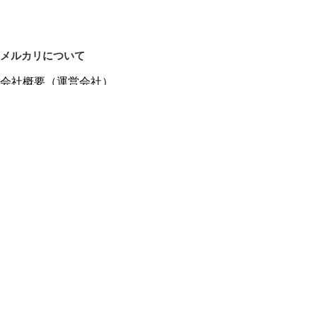
メルカリについて
会社概要（運営会社）
採用情報
プレスリリース
公式ブログ
プレスキット
メルカリUS
メルカリShops
m department（エムデパ）
ヘルプ
ヘルプセンター（ガイド・お問い合わせ）
メルカリShopsでショップを開設する
メルカリShops ショップ管理画面にログイン
メルカリShops出店者向けガイド
お問い合わせ一覧
フリーワードから商品をさがす
プライバシーと利用規約