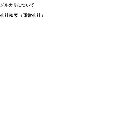
メルカリについて
会社概要（運営会社）
採用情報
プレスリリース
公式ブログ
プレスキット
メルカリUS
メルカリShops
m department（エムデパ）
ヘルプ
ヘルプセンター（ガイド・お問い合わせ）
メルカリShopsでショップを開設する
メルカリShops ショップ管理画面にログイン
メルカリShops出店者向けガイド
お問い合わせ一覧
フリーワードから商品をさがす
プライバシーと利用規約
メルカリ利用規約
メルカリShops利用規約