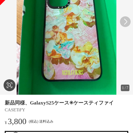
1
/
7
新品同様、GalaxyS25ケース✳︎ケースティファイ
CASETiFY
3,800
(税込) 送料込み
¥