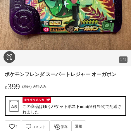
1
/
2
ポケモンフレンダ スーパートレジャー オーガポン
399
(税込) 送料込み
¥
ゆうゆうメルカリ便
この商品は
ゆうパケットポストmini
で配送さ
(送料 ¥160)
れました
通報
2
コメント
保存