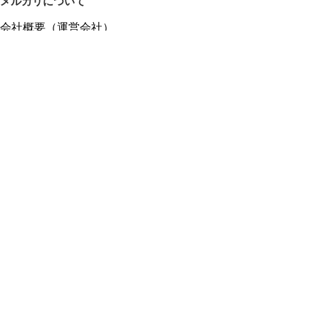
メルカリについて
会社概要（運営会社）
採用情報
プレスリリース
公式ブログ
プレスキット
メルカリUS
メルカリShops
m department（エムデパ）
ヘルプ
ヘルプセンター（ガイド・お問い合わせ）
メルカリShopsでショップを開設する
メルカリShops ショップ管理画面にログイン
メルカリShops出店者向けガイド
お問い合わせ一覧
フリーワードから商品をさがす
プライバシーと利用規約
メルカリ利用規約
メルカリShops利用規約