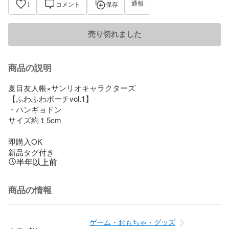
通報
1
コメント
保存
売り切れました
商品の説明
夏目友人帳×サンリオキャラクターズ

【ふわふわポーチvol.1】

・ハンギョドン

サイズ約１5cm

即購入OK

新品タグ付き
半年以上前
商品の情報
ゲーム・おもちゃ・グッズ