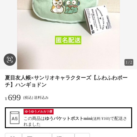
1
/
2
夏目友人帳×サンリオキャラクターズ【ふわふわポー
チ】ハンギョドン
699
(税込) 送料込み
¥
ゆうゆうメルカリ便
この商品は
ゆうパケットポストmini
で配送さ
(送料 ¥160)
れました