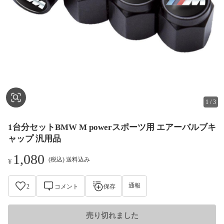
1
/
3
1台分セットBMW M powerスポーツ用 エアーバルブキ
ャップ 汎用品
1,080
(税込) 送料込み
¥
通報
2
コメント
保存
売り切れました