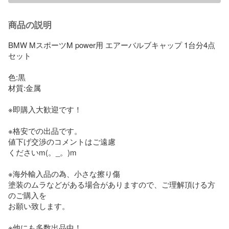
商品の説明
BMW MスポーツM power用 エアーバルブキャップ 1台分4点
セット

色:黒

材質:金属

※即購入大歓迎です！

※格安での出品です。

値下げ交渉のコメントはご遠慮

くださいm(。_。)m

※海外輸入品の為、小さな擦り傷

塗装のムラなどがある場合がありますので、ご理解頂ける方
のご購入を

お願い致します。

※他にも多数出品中！
