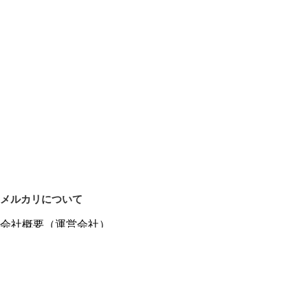
メルカリについて
会社概要（運営会社）
採用情報
プレスリリース
公式ブログ
プレスキット
メルカリUS