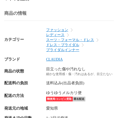
商品の情報
ファッション
レディース
カテゴリー
スーツ・フォーマル・ドレス
ドレス・ブライダル
ブライダルインナー
ブランド
CLAUDIA
目立った傷や汚れなし
商品の状態
細かな使用感・傷・汚れはあるが、目立たない
配送料の負担
送料込み(出品者負担)
ゆうゆうメルカリ便
配送の方法
郵便局/コンビニ受取
匿名配送
発送元の地域
愛知県
発送までの日数
1~2日で発送