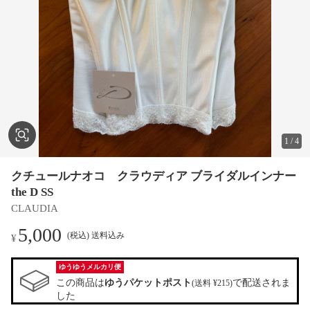
1
/
4
クチュールナオコ クラウディア ブライダルインナー
the D SS
CLAUDIA
5,000
(税込) 送料込み
¥
ゆうゆうメルカリ便
この商品は
ゆうパケットポスト
で配送されま
(送料 ¥215)
した