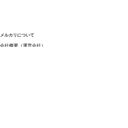
メルカリについて
会社概要（運営会社）
採用情報
プレスリリース
公式ブログ
プレスキット
メルカリUS
メルカリShops
m department（エムデパ）
ヘルプ
ヘルプセンター（ガイド・お問い合わせ）
メルカリShopsでショップを開設する
メルカリShops ショップ管理画面にログイン
メルカリShops出店者向けガイド