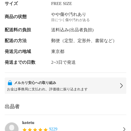
サイズ
FREE SIZE
やや傷や汚れあり
商品の状態
目につく傷や汚れがある
配送料の負担
送料込み(出品者負担)
配送の方法
郵便（定型、定形外、書留など）
発送元の地域
東京都
発送までの日数
2~3日で発送
メルカリ安心への取り組み
お金は事務局に支払われ、評価後に振り込まれます
出品者
kotetu
9229