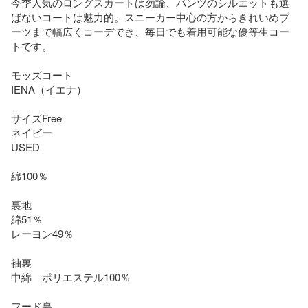
今季人気のロングスカートは勿論、パンツのシルエットも選
ばないコートは魅力的。スニーカー中心の方からきれいめブ
ーツまで幅広くコーデでき、毎日でも着用可能な優等生コー
トです。

モッズコート

IENA（イエナ）

サイズFree

ネイビー

USED

綿100％

裏地

綿51％

レーヨン49％

袖裏

中綿　ポリエステル100％

フード裏
