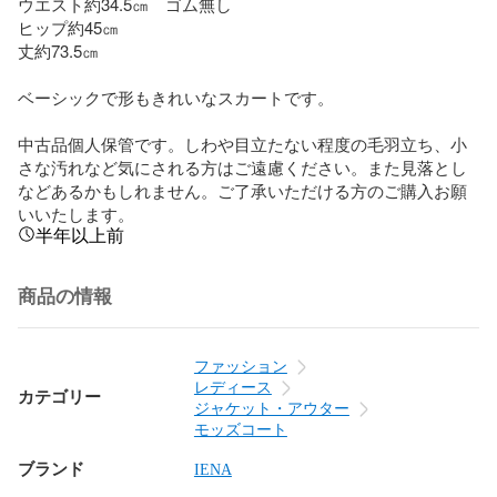
ウエスト約34.5㎝　ゴム無し

ヒップ約45㎝

丈約73.5㎝

ベーシックで形もきれいなスカートです。

中古品個人保管です。しわや目立たない程度の毛羽立ち、小
さな汚れなど気にされる方はご遠慮ください。また見落とし
などあるかもしれません。ご了承いただける方のご購入お願
いいたします。
半年以上前
商品の情報
ファッション
レディース
カテゴリー
ジャケット・アウター
モッズコート
ブランド
IENA