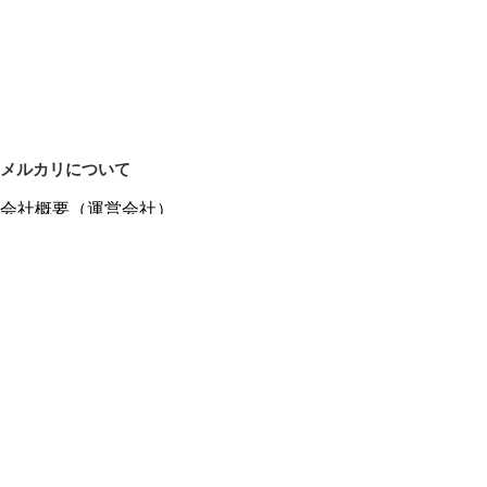
メルカリについて
会社概要（運営会社）
採用情報
プレスリリース
公式ブログ
プレスキット
メルカリUS
メルカリShops
m department（エムデパ）
ヘルプ
ヘルプセンター（ガイド・お問い合わせ）
メルカリShopsでショップを開設する
メルカリShops ショップ管理画面にログイン