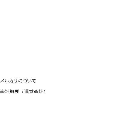
メルカリについて
会社概要（運営会社）
採用情報
プレスリリース
公式ブログ
プレスキット
メルカリUS
メルカリShops