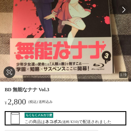
1
/
9
BD 無能なナナ Vol.3
2,800
(税込) 送料込み
¥
らくらくメルカリ便
この商品は
ネコポス
で配送されました
(送料 ¥210)