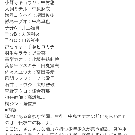
小野寺キョウヤ：中村悠一

犬飼ミチル：中原麻衣

渋沢ヨウヘイ：増田俊樹

飯島モグオ：中島卓也

子分A：井上雄貴

子分B：大塚剛央

子分C：山谷祥生

郡セイヤ：手塚ヒロミチ

羽生キララ：堤雪菜

高梨カオリ：小坂井祐莉絵

葉多平ツネキチ：田丸篤志

佐々木ユウカ：富田美憂

風間シンジ：二ノ宮愛子

石井リュウジ：大野智敬

空野フウコ：鎌倉有那

担任教師：髙坂篤志

橘ジン：遊佐浩二

■内容

孤島にある奇妙な学園。生徒、中島ナナオの前にあらわれた
のは、転校生の柊ナナ。

ここは、さまざまな能力を持つ少年少女が集う施設。炎や氷
をあやつる者。自在に宙を飛べる者。空気を刃にして攻撃で