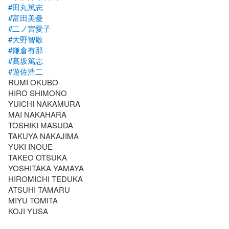
#田丸篤志
#富田美憂
#二ノ宮愛子
#大野智敬
#鎌倉有那
#髙坂篤志
#遊佐浩二
RUMI OKUBO

HIRO SHIMONO

YUICHI NAKAMURA

MAI NAKAHARA

TOSHIKI MASUDA

TAKUYA NAKAJIMA

YUKI INOUE

TAKEO OTSUKA

YOSHITAKA YAMAYA

HIROMICHI TEDUKA

ATSUHI TAMARU

MIYU TOMITA

KOJI YUSA
