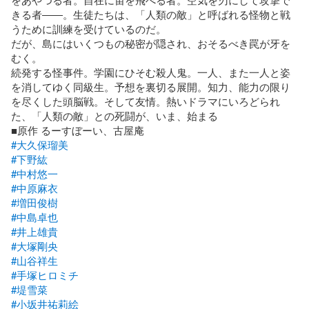
きる者――。生徒たちは、「人類の敵」と呼ばれる怪物と戦
うために訓練を受けているのだ。

だが、島にはいくつもの秘密が隠され、おそるべき罠が牙を
むく。

続発する怪事件。学園にひそむ殺人鬼。一人、また一人と姿
を消してゆく同級生。予想を裏切る展開。知力、能力の限り
を尽くした頭脳戦。そして友情。熱いドラマにいろどられ
た、「人類の敵」との死闘が、いま、始まる

#大久保瑠美
#下野紘
#中村悠一
#中原麻衣
#増田俊樹
#中島卓也
#井上雄貴
#大塚剛央
#山谷祥生
#手塚ヒロミチ
#堤雪菜
#小坂井祐莉絵