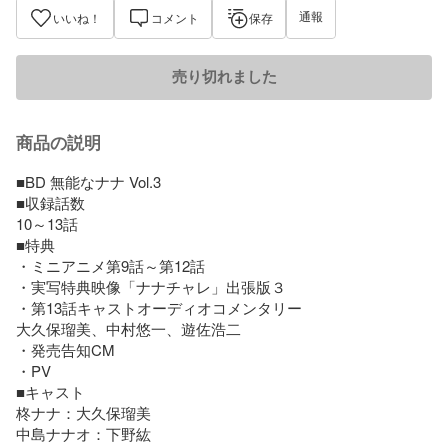
通報
いいね！
コメント
保存
売り切れました
商品の説明
■BD 無能なナナ Vol.3

■収録話数

10～13話

■特典

・ミニアニメ第9話～第12話

・実写特典映像「ナナチャレ」出張版３

・第13話キャストオーディオコメンタリー

大久保瑠美、中村悠一、遊佐浩二

・発売告知CM

・PV

■キャスト

柊ナナ：大久保瑠美

中島ナナオ：下野紘
