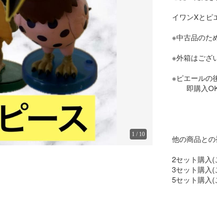
イワンXとピ
※中古品のた
※外箱はござ
※ピエールの
　　即購入OKで
1
/
10
他の商品との
2セット購入(この
3セット購入(この
5セット購入(この