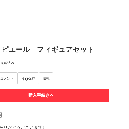
X ピエール フィギュアセット
) 送料込み
通報
コメント
保存
購入手続きへ
明
りがとうございます‼️
