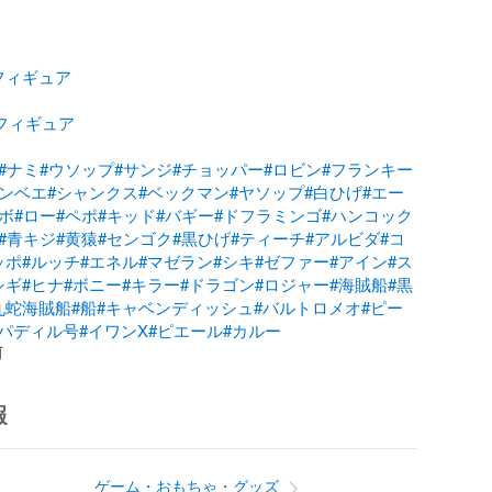
フィギュア
Eフィギュア
#ナミ
#ウソップ
#サンジ
#チョッパー
#ロビン
#フランキー
ジンベエ
#シャンクス
#ベックマン
#ヤソップ
#白ひげ
#エー
ボ
#ロー
#ペポ
#キッド
#バギー
#ドフラミンゴ
#ハンコック
#青キジ
#黄猿
#センゴク
#黒ひげ
#ティーチ
#アルビダ
#コ
ッポ
#ルッチ
#エネル
#マゼラン
#シキ
#ゼファー
#アイン
#ス
シギ
#ヒナ
#ボニー
#キラー
#ドラゴン
#ロジャー
#海賊船
#黒
九蛇海賊船
#船
#キャベンディッシュ
#バルトロメオ
#ピー
パディル号
#イワンX
#ピエール
#カルー
前
報
ゲーム・おもちゃ・グッズ