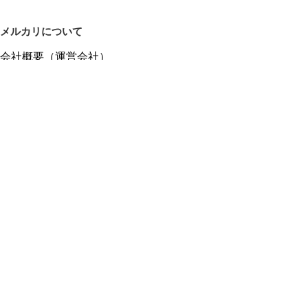
メルカリについて
会社概要（運営会社）
採用情報
プレスリリース
公式ブログ
プレスキット
メルカリUS
メルカリShops
m department（エムデパ）
ヘルプ
ヘルプセンター（ガイド・お問い合わせ）
メルカリShopsでショップを開設する
メルカリShops ショップ管理画面にログイン
メルカリShops出店者向けガイド
お問い合わせ一覧
フリーワードから商品をさがす
プライバシーと利用規約