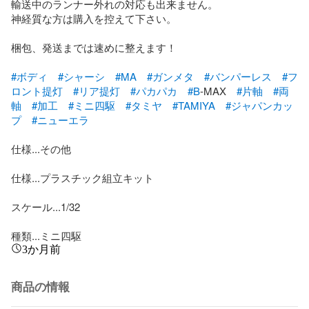
輸送中のランナー外れの対応も出来ません。

神経質な方は購入を控えて下さい。

梱包、発送までは速めに整えます！

#ボディ
#シャーシ
#MA
#ガンメタ
#バンパーレス
#フ
ロント提灯
#リア提灯
#パカパカ
#B
-MAX　
#片軸
#両
軸
#加工
#ミニ四駆
#タミヤ
#TAMIYA
#ジャパンカッ
プ
#ニューエラ
仕様...その他

仕様...プラスチック組立キット

スケール...1/32

種類...ミニ四駆
3か月前
商品の情報