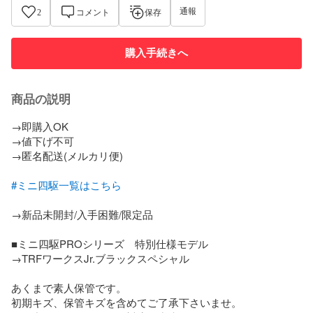
通報
2
コメント
保存
購入手続きへ
商品の説明
→即購入OK

→値下げ不可

→匿名配送(メルカリ便)

#ミニ四駆一覧はこちら
→新品未開封/入手困難/限定品

■ミニ四駆PROシリーズ　特別仕様モデル

→TRFワークスJr.ブラックスペシャル

あくまで素人保管です。

初期キズ、保管キズを含めてご了承下さいませ。
