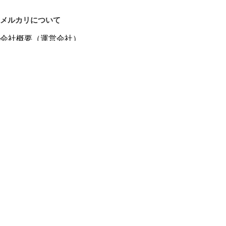
メルカリについて
会社概要（運営会社）
採用情報
プレスリリース
公式ブログ
プレスキット
メルカリUS
メルカリShops
m department（エムデパ）
ヘルプ
ヘルプセンター（ガイド・お問い合わせ）
メルカリShopsでショップを開設する
メルカリShops ショップ管理画面にログイン
メルカリShops出店者向けガイド
お問い合わせ一覧
フリーワードから商品をさがす
プライバシーと利用規約
メルカリ利用規約