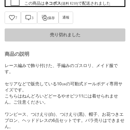
この商品は
ネコポス
で配送されました
(送料 ¥210)
通報
7
3
保存
売り切れました
商品の説明
レース編みで飾り付けた、手編みのゴスロリ、メイド服で
す。

セリアなどで販売している10㎝の可動式ドールボディ専用サ
イズです。

こちらはねんどろいどどーるやオビツ11には着せられませ
ん。ご注意ください。

ワンピース、つけえり(白)、つけえり(黒)、帽子、お花つきエ
プロン、ヘッドドレスの6点セットです。バラ売りはできませ
ん。
