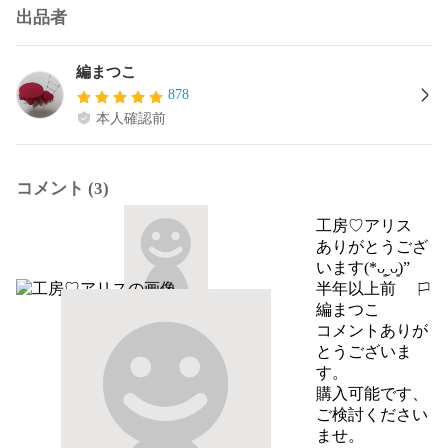
出品者
編まつこ
878
本人確認前
コメント (3)
工房♡アリス
ありがとうござ
います(*ᴗ͈ˬᴗ͈)”
半年以上前
報告する
編まつこ
コメントありが
とうございま
す。

購入可能です、
ご検討ください
ませ。
