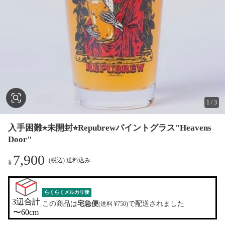
1
/
3
入手困難⭐︎未開封⭐︎Repubrewパイントグラス"Heavens
Door"
7,900
(税込) 送料込み
¥
らくらくメルカリ便
3辺合計

この商品は
宅急便
で配送されました
(送料 ¥750)
〜60cm