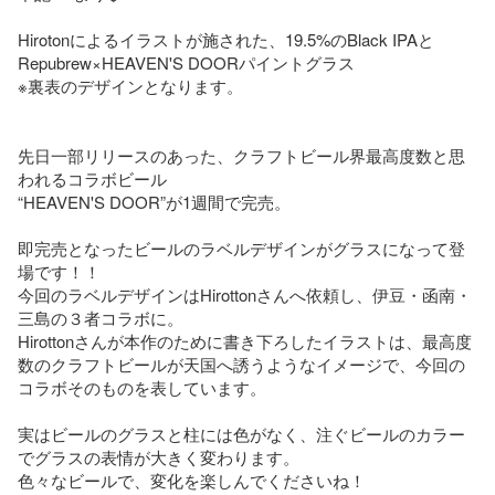
Hirotonによるイラストが施された、19.5%のBlack IPAと
Repubrew×HEAVEN'S DOORパイントグラス

※裏表のデザインとなります。

先日一部リリースのあった、クラフトビール界最高度数と思
われるコラボビール

“HEAVEN'S DOOR”が1週間で完売。

即完売となったビールのラベルデザインがグラスになって登
場です！！

今回のラベルデザインはHirottonさんへ依頼し、伊豆・函南・
三島の３者コラボに。

Hirottonさんが本作のために書き下ろしたイラストは、最高度
数のクラフトビールが天国へ誘うようなイメージで、今回の
コラボそのものを表しています。

実はビールのグラスと柱には色がなく、注ぐビールのカラー
でグラスの表情が大きく変わります。

色々なビールで、変化を楽しんでくださいね！
