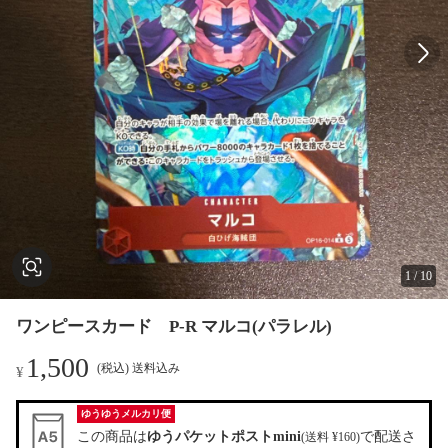
1
/
10
ワンピースカード P-R マルコ(パラレル)
1,500
(税込) 送料込み
¥
ゆうゆうメルカリ便
この商品は
ゆうパケットポストmini
で配送さ
(送料 ¥160)