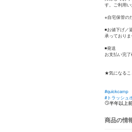
す。ご利用い
※自宅保管の
◾️お値下げ／返
承っておりま
◾️発送

お支払い完了
★気になるこ
#quickcamp
#トラッシュ
半年以上
商品の情