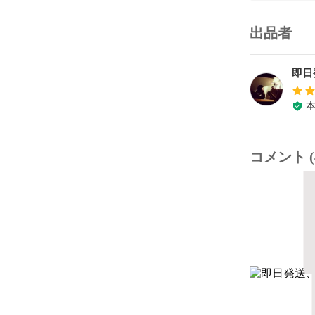
出品者
即日
コメント (