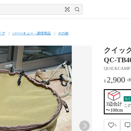
ドア
バーベキュー・調理用品
その他
クイッ
QC-TB4
QUICKCAMP
2,900
(
¥
らく
3辺合計

こ
〜100cm
5