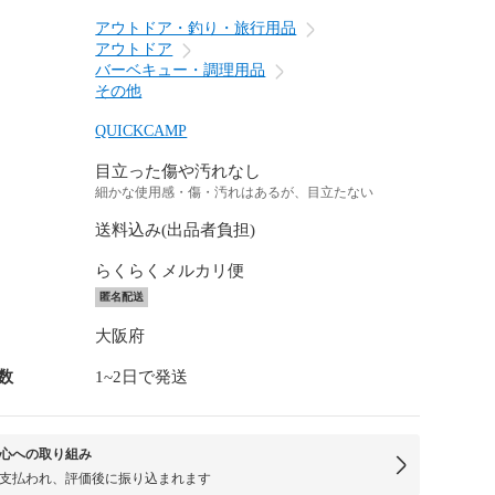
アウトドア・釣り・旅行用品
アウトドア
バーベキュー・調理用品
その他
QUICKCAMP
目立った傷や汚れなし
細かな使用感・傷・汚れはあるが、目立たない
送料込み(出品者負担)
らくらくメルカリ便
匿名配送
大阪府
数
1~2日で発送
心への取り組み
支払われ、評価後に振り込まれます