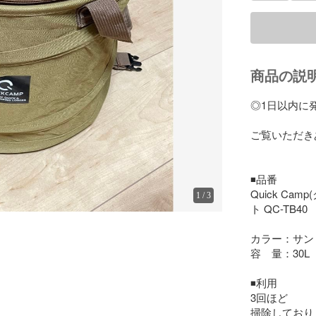
商品の説
◎1日以内に発
ご覧いただき
◾️品番

Quick C
1
/
3
ト QC-TB40

カラー：サンド
容　量：30L

◾️利用

3回ほど

掃除しており