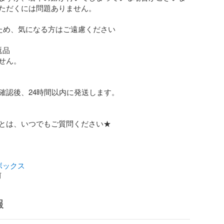
ただくには問題ありません。

ため、気になる方はご遠慮ください

品

せん。

確認後、24時間以内に発送します。

とは、いつでもご質問ください★

ボックス
前
報