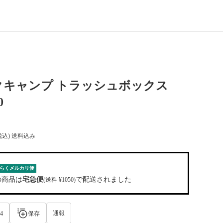
クキャンプ トラッシュボックス
0
税込) 送料込み
らくメルカリ便
の商品は
宅急便
で配送されました
(送料 ¥1050)
通報
4
保存