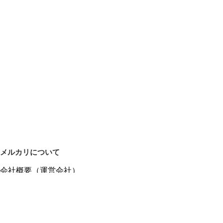
メルカリについて
会社概要（運営会社）
採用情報
プレスリリース
公式ブログ
プレスキット
メルカリUS