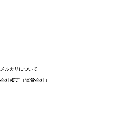
メルカリについて
会社概要（運営会社）
採用情報
プレスリリース
公式ブログ
プレスキット
メルカリUS
メルカリShops
m department（エムデパ）
ヘルプ