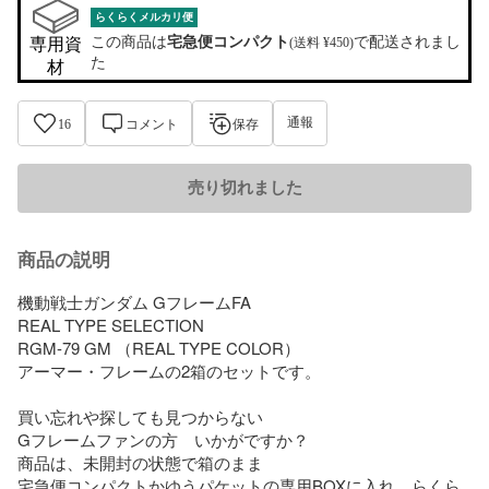
らくらくメルカリ便
この商品は
宅急便コンパクト
で配送されまし
専用資
(送料 ¥450)
た
材
通報
16
コメント
保存
売り切れました
商品の説明
機動戦士ガンダム GフレームFA 

REAL TYPE SELECTION 

RGM-79 GM （REAL TYPE COLOR）

アーマー・フレームの2箱のセットです。

買い忘れや探しても見つからない

Gフレームファンの方　いかがですか？

商品は、未開封の状態で箱のまま

宅急便コンパクトかゆうパケットの専用BOXに入れ　らくら