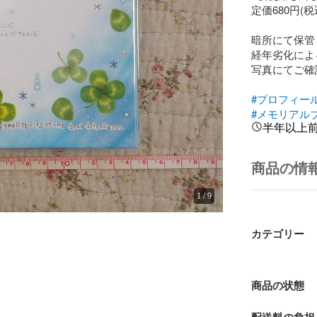
定価680円(税
暗所にて保管
経年劣化によ
写真にてご確
#プロフィー
#メモリアル
半年以上
商品の情
1
/
9
カテゴリー
商品の状態