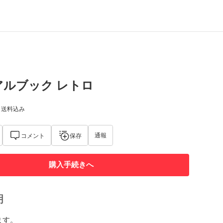
アルブック レトロ
) 送料込み
通報
コメント
保存
購入手続きへ
明
す。
