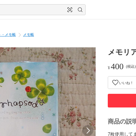
ト・メモ帳
メモ帳
メモリ
400
(税込
¥
いいね！
商品の説
7枚使用してま