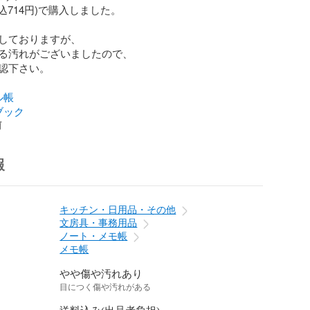
込714円)で購入しました。

しておりますが、

る汚れがございましたので、

認下さい。

ル帳
ブック
前
報
キッチン・日用品・その他
文房具・事務用品
ノート・メモ帳
メモ帳
やや傷や汚れあり
目につく傷や汚れがある