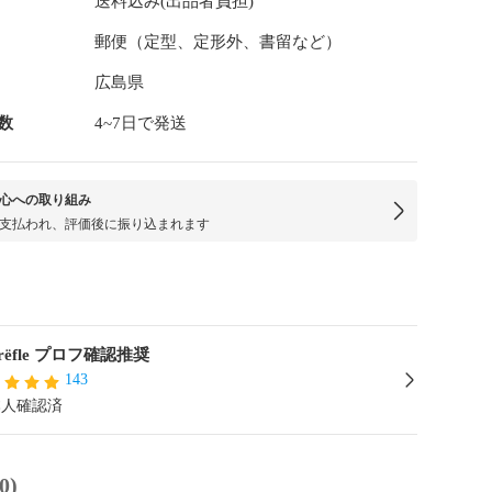
送料込み(出品者負担)
郵便（定型、定形外、書留など）
広島県
数
4~7日で発送
心への取り組み
支払われ、評価後に振り込まれます
Trёfle プロフ確認推奨
143
本人確認済
0)