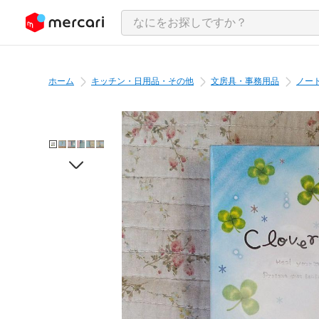
ンツにスキップ
ホーム
キッチン・日用品・その他
文房具・事務用品
ノー