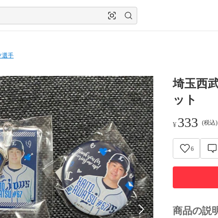
ツ選手
埼玉西
ット
333
(税込
¥
6
商品の説