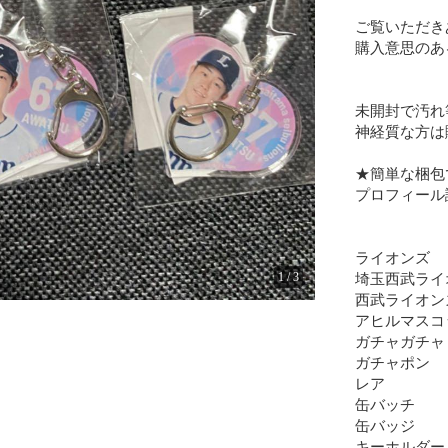
ご覧いただき
購入意思のあ
未開封で汚れ
神経質な方は
★簡単な梱包
プロフィール
ライオンズ

埼玉西武ライ
1
/
3
西武ライオンズ
アヒルマスコッ
ガチャガチャ

ガチャポン

レア

缶バッチ

缶バッジ

キーホルダー
