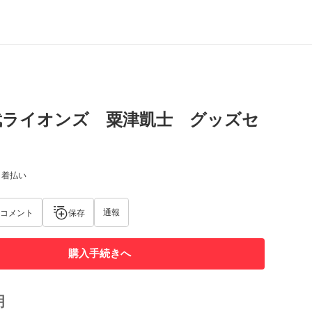
武ライオンズ 粟津凱士 グッズセ
) 着払い
通報
コメント
保存
購入手続きへ
明