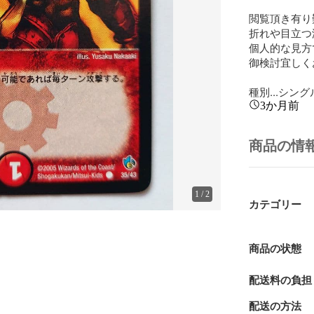
閲覧頂き有り
折れや目立つ
個人的な見方
御検討宜しく
種別...シン
3か月前
商品の情
1
/
2
カテゴリー
商品の状態
配送料の負担
配送の方法