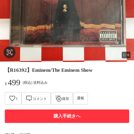
1
/
6
【R16392】Eminem/The Eminem Show
499
(税込) 送料込み
¥
通報
1
コメント
保存
購入手続きへ