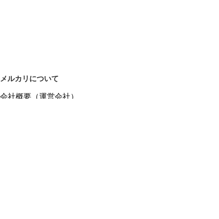
メルカリについて
会社概要（運営会社）
採用情報
プレスリリース
公式ブログ
プレスキット
メルカリUS
メルカリShops
m department（エムデパ）
ヘルプ
ヘルプセンター（ガイド・お問い合わせ）
メルカリShopsでショップを開設する
メルカリShops ショップ管理画面にログイン