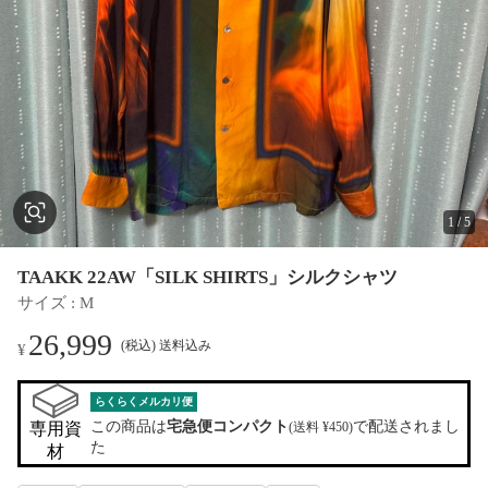
1
/
5
TAAKK 22AW「SILK SHIRTS」シルクシャツ
サイズ
 : 
M
26,999
(税込) 送料込み
¥
らくらくメルカリ便
この商品は
宅急便コンパクト
で配送されまし
専用資
(送料 ¥450)
た
材