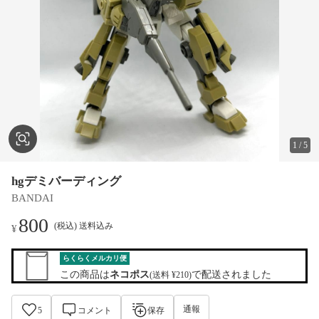
1
/
5
hgデミバーディング
BANDAI
800
(税込) 送料込み
¥
らくらくメルカリ便
この商品は
ネコポス
で配送されました
(送料 ¥210)
通報
5
コメント
保存