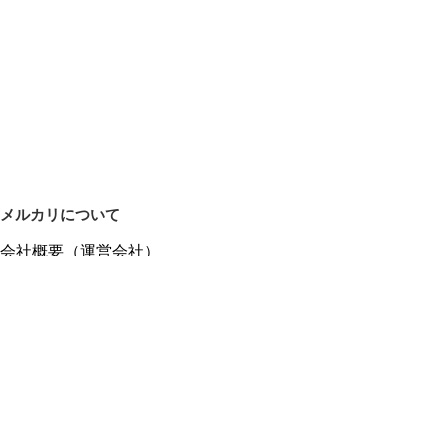
メルカリについて
会社概要（運営会社）
採用情報
プレスリリース
公式ブログ
プレスキット
メルカリUS
メルカリShops
m department（エムデパ）
ヘルプ