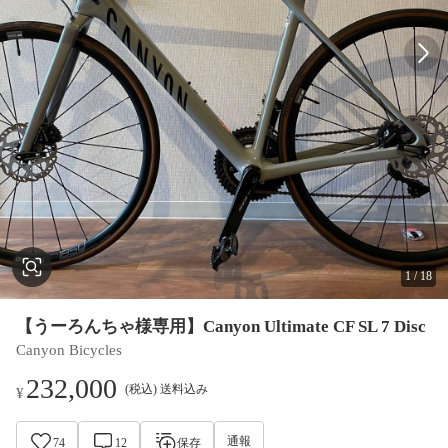
1
/
18
【うーろんちゃ様専用】Canyon Ultimate CF SL 7 Disc
Canyon Bicycles
232,000
(税込) 送料込み
¥
通報
74
12
保存