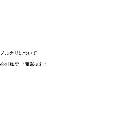
メルカリについて
会社概要（運営会社）
採用情報
プレスリリース
公式ブログ
プレスキット
メルカリUS
メルカリShops
m department（エムデパ）
ヘルプ
ヘルプセンター（ガイド・お問い合わせ）
メルカリShopsでショップを開設する