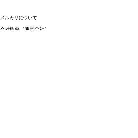
メルカリについて
会社概要（運営会社）
採用情報
プレスリリース
公式ブログ
プレスキット
メルカリUS
メルカリShops
m department（エムデパ）
ヘルプ
ヘルプセンター（ガイド・お問い合わせ）
メルカリShopsでショップを開設する
メルカリShops ショップ管理画面にログイン
メルカリShops出店者向けガイド
お問い合わせ一覧
フリーワードから商品をさがす
プライバシーと利用規約