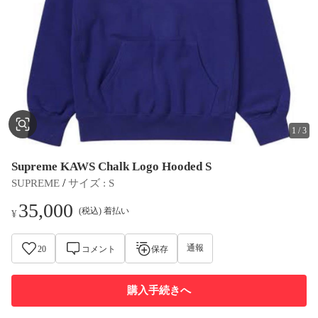
1
/
3
Supreme KAWS Chalk Logo Hooded S
 / 
SUPREME
サイズ
 : 
S
35,000
(税込) 着払い
¥
通報
20
コメント
保存
購入手続きへ