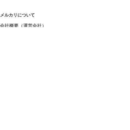
メルカリについて
会社概要（運営会社）
採用情報
プレスリリース
公式ブログ
プレスキット
メルカリUS
メルカリShops
m department（エムデパ）
ヘルプ
ヘルプセンター（ガイド・お問い合わせ）
メルカリShopsでショップを開設する
メルカリShops ショップ管理画面にログイン
メルカリShops出店者向けガイド
お問い合わせ一覧
フリーワードから商品をさがす
プライバシーと利用規約