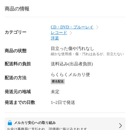
商品の情報
CD・DVD・ブルーレイ
カテゴリー
レコード
洋楽
目立った傷や汚れなし
商品の状態
細かな使用感・傷・汚れはあるが、目立たない
配送料の負担
送料込み(出品者負担)
らくらくメルカリ便
配送の方法
匿名配送
発送元の地域
未定
発送までの日数
1~2日で発送
メルカリ安心への取り組み
お金は事務局に支払われ、評価後に振り込まれます