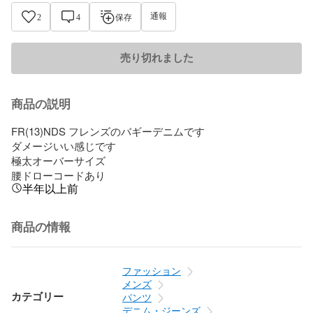
通報
2
4
保存
売り切れました
商品の説明
FR(13)NDS フレンズのバギーデニムです

ダメージいい感じです

極太オーバーサイズ

腰ドローコードあり
半年以上前
商品の情報
ファッション
メンズ
カテゴリー
パンツ
デニム・ジーンズ