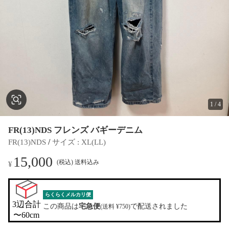
1
/
4
FR(13)NDS フレンズ バギーデニム
 / 
FR(13)NDS
サイズ
 : 
XL(LL)
15,000
(税込) 送料込み
¥
らくらくメルカリ便
3辺合計

この商品は
宅急便
で配送されました
(送料 ¥750)
〜60cm