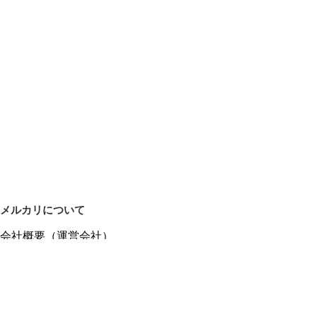
メルカリについて
会社概要（運営会社）
採用情報
プレスリリース
公式ブログ
プレスキット
メルカリUS