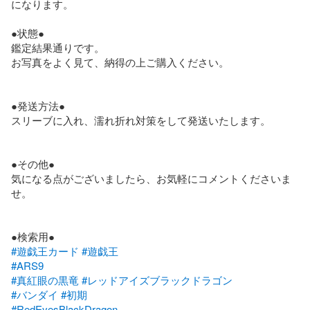
になります。

●状態●

鑑定結果通りです。

お写真をよく見て、納得の上ご購入ください。

●発送方法●

スリーブに入れ、濡れ折れ対策をして発送いたします。

●その他●

気になる点がございましたら、お気軽にコメントくださいま
せ。

#遊戯王カード
#遊戯王
#ARS9
#真紅眼の黒竜
#レッドアイズブラックドラゴン
#バンダイ
#初期
#RedEyesBlackDragon