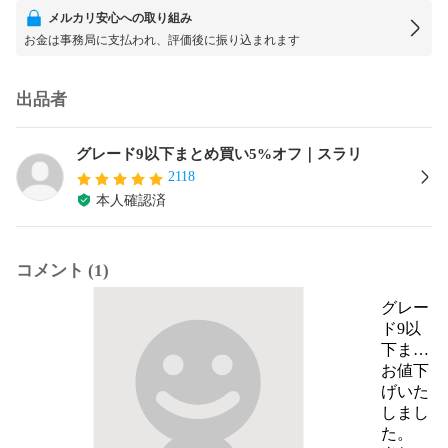
メルカリ安心への取り組み
お金は事務局に支払われ、評価後に振り込まれます
出品者
グレード9以下まとめ買い5%オフ｜スラリ
2118
本人確認済
コメント (1)
グレー
ド9以
下まと
め買い
お値下
5%オ
げいた
フ｜ス
しまし
ラリ
た。