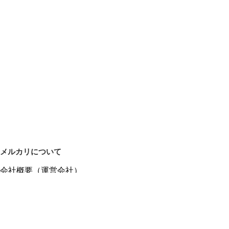
メルカリについて
会社概要（運営会社）
採用情報
プレスリリース
公式ブログ
プレスキット
メルカリUS