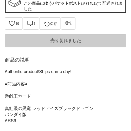
この商品は
ゆうパケットポスト
で配送されま
(送料 ¥215)
した
通報
10
1
保存
売り切れました
商品の説明
Authentic product!Ships same day! 

●商品内容●

遊戯王カード

真紅眼の黒竜 レッドアイズブラックドラゴン

バンダイ版

ARS9
