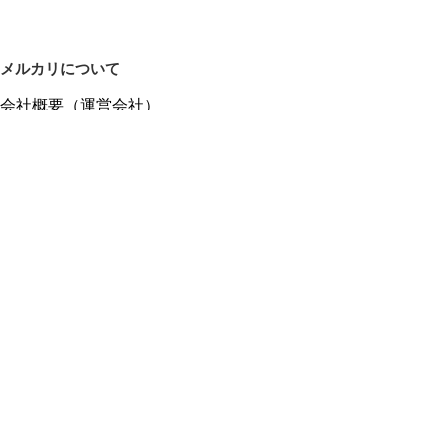
メルカリについて
会社概要（運営会社）
採用情報
プレスリリース
公式ブログ
プレスキット
メルカリUS
メルカリShops
m department（エムデパ）
ヘルプ
ヘルプセンター（ガイド・お問い合わせ）
メルカリShopsでショップを開設する
メルカリShops ショップ管理画面にログイン
メルカリShops出店者向けガイド
お問い合わせ一覧
フリーワードから商品をさがす
プライバシーと利用規約