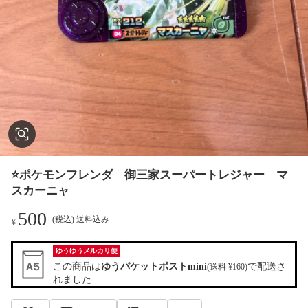
⭐️ポケモンフレンダ 御三家スーパートレジャー マ
スカーニャ
500
(税込) 送料込み
¥
ゆうゆうメルカリ便
この商品は
ゆうパケットポストmini
で配送さ
(送料 ¥160)
れました