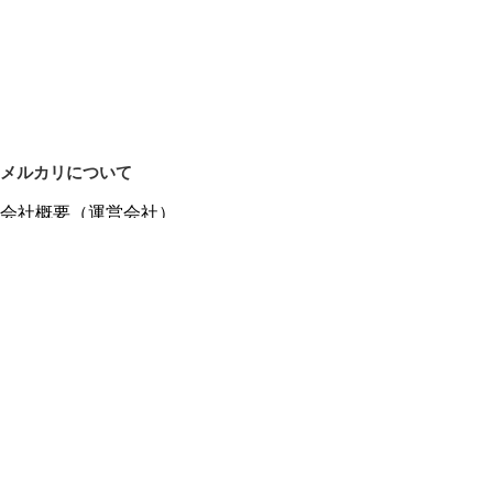
メルカリについて
会社概要（運営会社）
採用情報
プレスリリース
公式ブログ
プレスキット
メルカリUS
メルカリShops
m department（エムデパ）
ヘルプ
ヘルプセンター（ガイド・お問い合わせ）
メルカリShopsでショップを開設する
メルカリShops ショップ管理画面にログイン