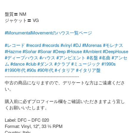
盤質〓 NM

ジャケット〓 VG

#MonumentalMovementのハウス一覧ページ
#レコード
#record
#records
#vinyl
#DJ
#Morenas
#モレナス
#Hazme
#Soñar
#Sonar
#Deep
#House
#Ambient
#DeepHouse
#ディープハウス
#ハウス
#アンビエント
#名盤
#名曲
#アンセ
ム
#dance
#club
#ダンス
#クラブ
#ミュージック
#1990s
#1990年代
#90s
#90年代
#イタリア
#イタリア盤
--------------------------------------------------

中古の商品になりますので、デリケートな方はご遠慮くださ
い。

購入前に必ずプロフィール欄をご確認いただきますよう宜し
くお願いいたします。

Label: DFC – DFC 020

Format: Vinyl, 12", 33 ⅓ RPM

Country: Italy
