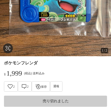
1
/
2
ポケモンフレンダ
1,999
(税込) 送料込み
¥
通報
2
2
保存
売り切れました