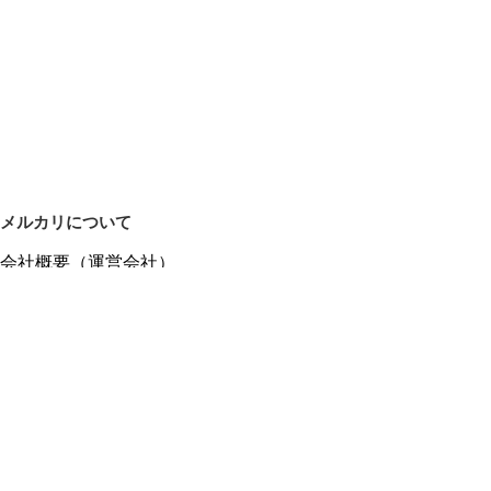
メルカリについて
会社概要（運営会社）
採用情報
プレスリリース
公式ブログ
プレスキット
メルカリUS
メルカリShops
m department（エムデパ）
ヘルプ
ヘルプセンター（ガイド・お問い合わせ）