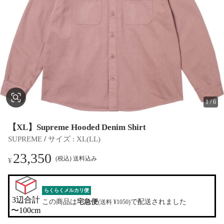
1
/
6
【XL】Supreme Hooded Denim Shirt
 / 
SUPREME
サイズ
 : 
XL(LL)
23,350
(税込) 送料込み
¥
らくらくメルカリ便
3辺合計

この商品は
宅急便
で配送されました
(送料 ¥1050)
〜100cm