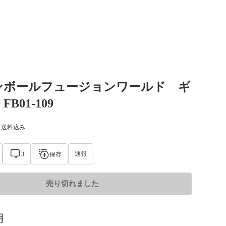
ンボールフュージョンワールド ギ
FB01-109
) 送料込み
通報
3
保存
売り切れました
明