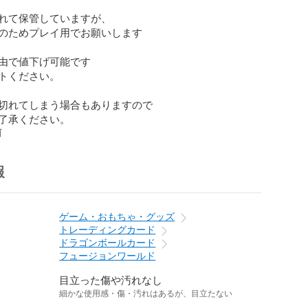
れて保管していますが、

のためプレイ用でお願いします

由で値下げ可能です

トください。

切れてしまう場合もありますので

了承ください。
前
報
ゲーム・おもちゃ・グッズ
トレーディングカード
ドラゴンボールカード
フュージョンワールド
目立った傷や汚れなし
細かな使用感・傷・汚れはあるが、目立たない