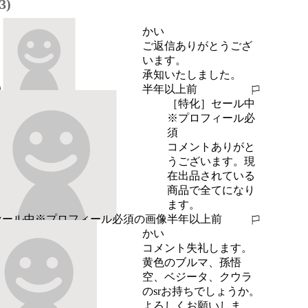
3)
かい
ご返信ありがとうござ
います。

承知いたしました。
半年以上前
報告する
［特化］セール中
※プロフィール必
須
コメントありがと
うございます。現
在出品されている
商品で全てになり
ます。
半年以上前
報告する
かい
コメント失礼します。

黄色のブルマ、孫悟
空、ベジータ、クウラ
のsrお持ちでしょうか。

よろしくお願いしま