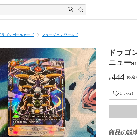
ドラゴンボールカード
フュージョンワールド
ドラゴ
ニューsr 
444
(税込
¥
いいね！
商品の説