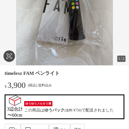
1
/
2
timelesz FAM ペンライト
3,900
(税込) 送料込み
¥
ゆうゆうメルカリ便
3辺合計

この商品は
ゆうパック
で配送されました
(送料 ¥750)
〜60cm