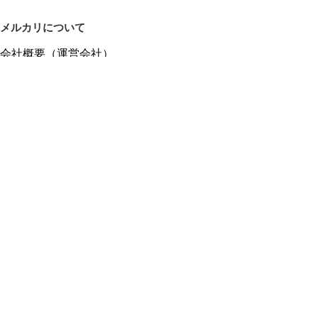
メルカリについて
会社概要（運営会社）
採用情報
プレスリリース
公式ブログ
プレスキット
メルカリUS
メルカリShops
m department（エムデパ）
ヘルプ
ヘルプセンター（ガイド・お問い合わせ）
メルカリShopsでショップを開設する
メルカリShops ショップ管理画面にログイン
メルカリShops出店者向けガイド
お問い合わせ一覧
フリーワードから商品をさがす
プライバシーと利用規約
メルカリ利用規約