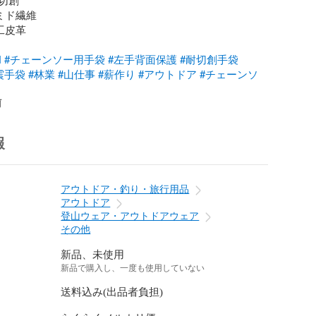
ミド繊維

工皮革

N
#チェーンソー用手袋
#左手背面保護
#耐切創手袋
震手袋
#林業
#山仕事
#薪作り
#アウトドア
#チェーンソ
前
報
アウトドア・釣り・旅行用品
アウトドア
登山ウェア・アウトドアウェア
その他
新品、未使用
新品で購入し、一度も使用していない
送料込み(出品者負担)