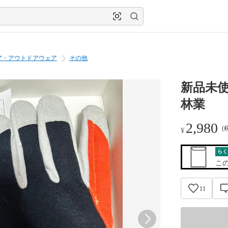
ア・アウトドアウェア
その他
新品未使
林業
2,980
(
¥
らく
こ
11