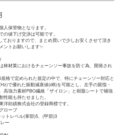
明
個人保管物となります。

での値下げ交渉は可能です。

品しておりますので、まとめ買いで少しお安くさせて頂き
ントお願いします✨️



は林材業におけるチェーンソー事故を防ぐ為、開発され
IS規格で定められた規定の中で、特にチェーンソー対応と
Hz)で優れた振動減衰値(dB)を可能とし、左手の親指・
、高強力素材PBO繊維「ザイロン」と樹脂シートで補強
創性能も持たせました。

東洋紡績株式会社の登録商標です。

グローブ

ットレベル(掌部)5、(甲部)3

レー

創
