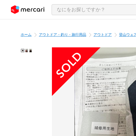
ンツにスキップ
ホーム
アウトドア・釣り・旅行用品
アウトドア
登山ウェ