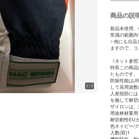
商品の説
新品未使用、
常識の範囲内
✨️他にも出
ますので、コメ
《ネット参照》
特長この商品
たものです。

防振性能はJ
して高周波数(
1
/
3
人差指部には
を施して耐切
ザイロンは、
用途林材業用
耐切創性EUカ
色ネイビー/グ
入数(双)1

機能防振・耐切