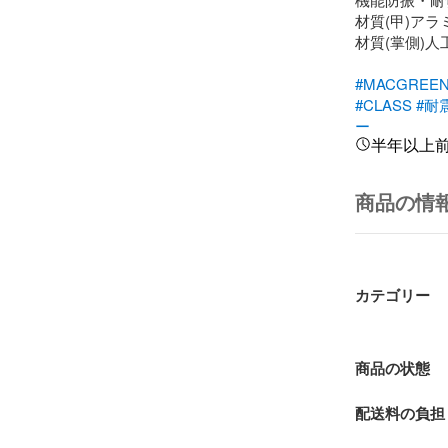
材質(甲)アラ
材質(掌側)人
#MACGREE
#CLASS
#耐
ー
半年以上
商品の情
カテゴリー
商品の状態
配送料の負担