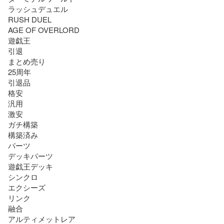
ラッシュデュエル

RUSH DUEL

AGE OF OVERLORD

遊戯王

引退

まとめ売り

25周年

引退品

格安

汎用

激安

ガチ構築

構築済み

パーツ

デッキパーツ

遊戯王デッキ

シンクロ

エクシーズ

リンク

融合

アルティメットレア
