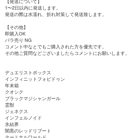
【発送について】

1〜2日以内に発送します。

発送の際は水濡れ、折れ対策して発送致します。

【その他】

即購入OK

バラ売り NG

コメント中なとでもご購入された方を優先です。

その他ご質問などございましたらコメントにお願いします。

デュエリストボックス

インフィニットフォビドゥン

年末箱

クオシク

ブラックマジシャンガール

霊獣

ジェネクス

インフェルノイド

氷結界

闇黒のレッドリブート

ターミナルワールド
