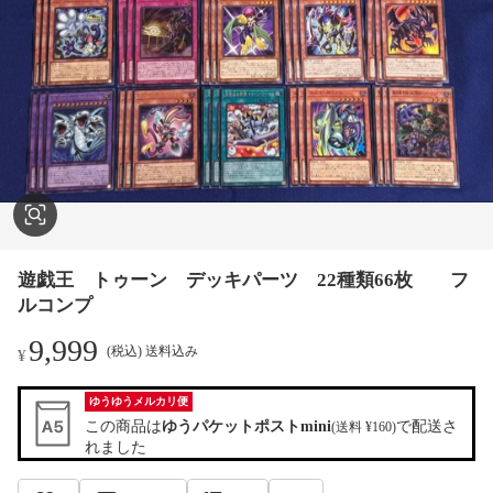
遊戯王 トゥーン デッキパーツ 22種類66枚 フ
ルコンプ
9,999
(税込) 送料込み
¥
ゆうゆうメルカリ便
この商品は
ゆうパケットポストmini
で配送さ
(送料 ¥160)
れました