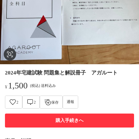
2024年宅建試験 問題集と解説冊子 アガルート
1,500
(税込) 送料込み
¥
通報
2
2
保存
購入手続きへ