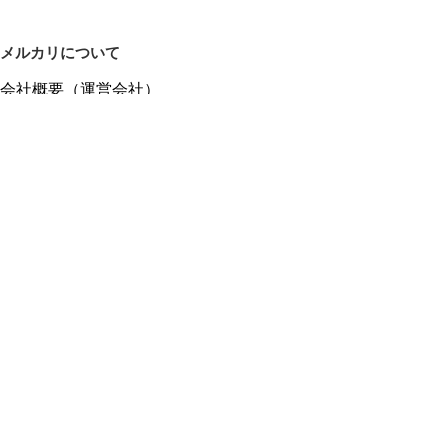
メルカリについて
会社概要（運営会社）
採用情報
プレスリリース
公式ブログ
プレスキット
メルカリUS
メルカリShops
m department（エムデパ）
ヘルプ
ヘルプセンター（ガイド・お問い合わせ）
メルカリShopsでショップを開設する
メルカリShops ショップ管理画面にログイン
メルカリShops出店者向けガイド
お問い合わせ一覧
フリーワードから商品をさがす
プライバシーと利用規約