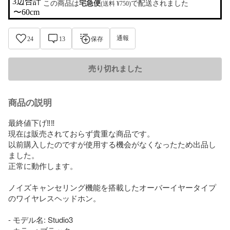
3辺合計

この商品は
宅急便
で配送されました
(送料 ¥750)
〜60cm
通報
24
13
保存
売り切れました
商品の説明
最終値下げ‼️‼️

現在は販売されておらず貴重な商品です。

以前購入したのですが使用する機会がなくなったため出品し
ました。

正常に動作します。

ノイズキャンセリング機能を搭載したオーバーイヤータイプ
のワイヤレスヘッドホン。

- モデル名: Studio3
