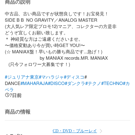
商品の説明
中古品、古い商品ですが状態良しです！お宝発見！

SIDE B B  NO GRAVITY／ANALOG MASTER

(大人気レア限定プロモ12)マニア、コレクターの方是非

どうぞ宜しくお願い致します。

＊ 神経質な方はご遠慮くださいませ。

〜価格変動あり今が買い時GET YOU!〜

(☆ MANIAX盤！早いもの勝ち商品です...急げ！)

                             by MANIAX records.MR. MANIAX

   (只今フォロワー大募集です！)

#ジュリアナ東京
#マハラジャ
#ディスコ
# 
DANCE
#MAHARAJA
#DISCO
#ダンクラ
#テクノ
#TECHNO
#カ
ペラ
7日前
商品の情報
CD・DVD・ブルーレイ