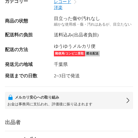
カテゴリー
レコード
洋楽
目立った傷や汚れなし
商品の状態
細かな使用感・傷・汚れはあるが、目立たない
配送料の負担
送料込み(出品者負担)
ゆうゆうメルカリ便
配送の方法
郵便局/コンビニ受取
匿名配送
発送元の地域
千葉県
発送までの日数
2~3日で発送
メルカリ安心への取り組み
お金は事務局に支払われ、評価後に振り込まれます
出品者