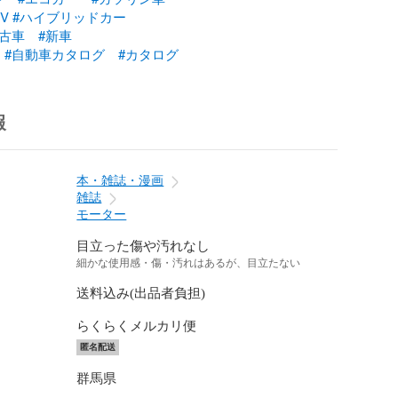
V
#ハイブリッドカー
新古車
#新車
#自動車カタログ
#カタログ
報
本・雑誌・漫画
雑誌
モーター
目立った傷や汚れなし
細かな使用感・傷・汚れはあるが、目立たない
送料込み(出品者負担)
らくらくメルカリ便
匿名配送
群馬県