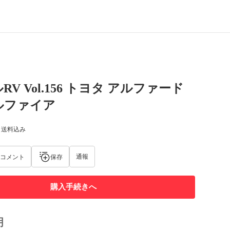
V Vol.156 トヨタ アルファード
ルファイア
) 送料込み
通報
コメント
保存
購入手続きへ
明