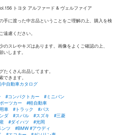
ol.156 トヨタ アルファード & ヴェルファイア

の手に渡った中古品ということをご理解の上、購入を検
ご遠慮ください。

少のスレやキズはあります。画像をよくご確認の上、
願いします。

グたくさん出品してます。

品中自動車カタログ
ン
#コンパクトカー
#ミニバン
スポーツカー
#軽自動車
乗用車
#トラック
#バス
ホンダ
#スバル
#スズキ
#三菱
産
#ダイハツ
#光岡
ベンツ
#BMW
#アウディ
ド
#エコカー
#ガソリン車