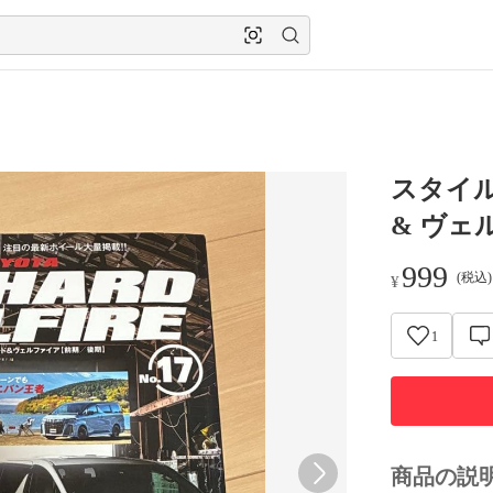
スタイルR
& ヴェ
999
(税込
¥
1
商品の説