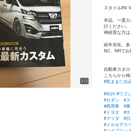
スタイルRV V
本品、一度人
討ください。

神経質な方は
経年劣化、多
NC、NRでお
自動車カタロ
#気ままに出
1
/
2
#SUV
#ワゴ
#セダン
#
#商用車
#
#トヨタ
#
#マツダ
#日
#メルセデス
#ハイブリッ