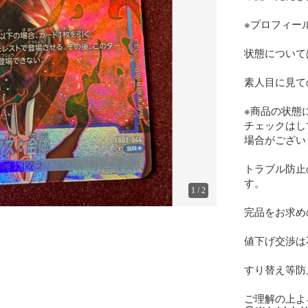
※プロフィー
状態について
素人目に見て
※商品の状態
チェックはし
場合がござい
トラブル防止
す。

1
/
2
完品をお求め
値下げ交渉は
すり替え等防
ご理解の上よ