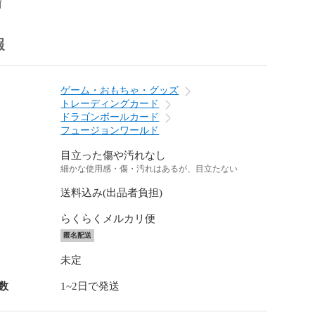
前
報
ゲーム・おもちゃ・グッズ
トレーディングカード
ドラゴンボールカード
フュージョンワールド
目立った傷や汚れなし
細かな使用感・傷・汚れはあるが、目立たない
送料込み(出品者負担)
らくらくメルカリ便
匿名配送
未定
数
1~2日で発送