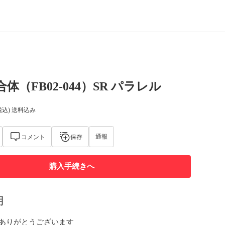
体（FB02-044）SR パラレル
税込) 送料込み
通報
コメント
保存
購入手続きへ
明
ありがとうございます
